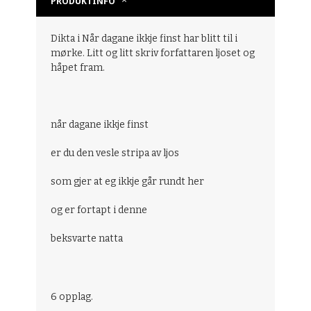
PRODUKTINFO
Dikta i Når dagane ikkje finst har blitt til i
mørke. Litt og litt skriv forfattaren ljoset og
håpet fram.
når dagane ikkje finst
er du den vesle stripa av ljos
som gjer at eg ikkje går rundt her
og er fortapt i denne
beksvarte natta
6 opplag.