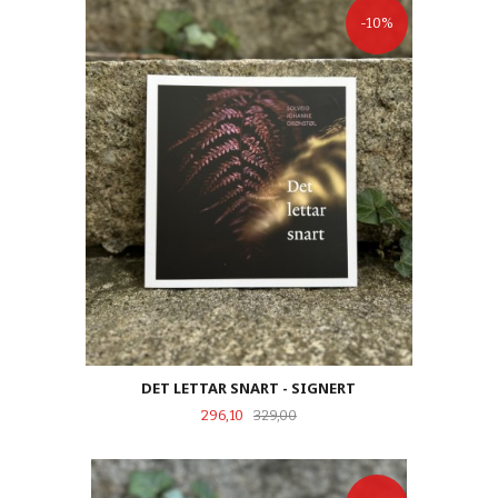
-10%
DET LETTAR SNART - SIGNERT
Tilbud
Rabatt
296,10
329,00