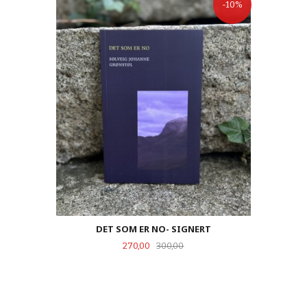
-10%
DET SOM ER NO- SIGNERT
Tilbud
Rabatt
270,00
300,00