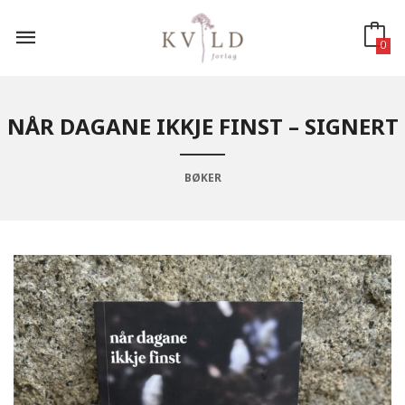
Gå
til
innholdet
0
NÅR DAGANE IKKJE FINST – SIGNERT
BØKER