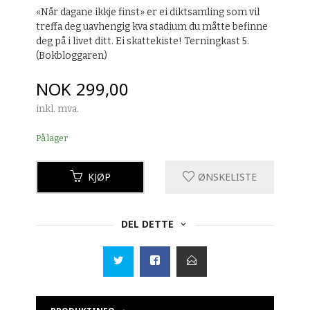
«Når dagane ikkje finst» er ei diktsamling som vil
treffa deg uavhengig kva stadium du måtte befinne
deg på i livet ditt. Ei skattekiste! Terningkast 5.
(Bokbloggaren)
Pris
NOK
299,00
inkl. mva.
På lager
KJØP
ØNSKELISTE
DEL DETTE