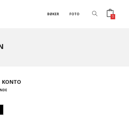
BØKER
FOTO
0
N
T KONTO
UNDE