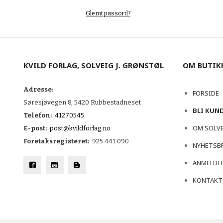
Glemt passord?
KVILD FORLAG, SOLVEIG J. GRØNSTØL
OM BUTIK
Adresse:
FORSIDE
Søresjøvegen 8, 5420 Rubbestadneset
BLI KUN
Telefon:
41270545
OM SOLV
E-post:
post@kvildforlag.no
Foretaksregisteret:
925 441 090
NYHETSB
ANMELDEL
KONTAKT